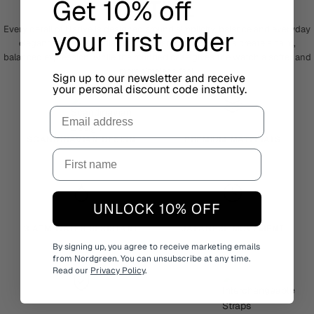
Get 10% off
NATIVE
Every detail of Native is designed around simplicity, balance and everyday
your first order
elegance. The clean dial and elongated hour markers create a calm,
balanced expression, while the rounded case gives the watch a softer and
more timeless feel.
Sign up to our newsletter and receive
your personal discount code instantly.
Email
SCANDINAVIAN DESIGN
PREMIUM MATERIALS
UNLOCK 10% OFF
3 ATM WATER RESISTANT
JAPANESE MOVEMENT
By signing up, you agree to receive marketing emails
from Nordgreen. You can unsubscribe at any time.
Read our
Privacy Policy
.